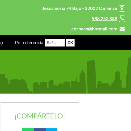
Jesús Soria 74 Bajo - 32002 Ourense
988 252 888
corbaes@hotmail.com
to
Por referencia
¡COMPÁRTELO!