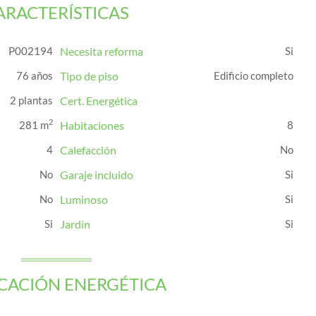
ARACTERÍSTICAS
P002194
Necesita reforma
76 años
Tipo de piso
Edificio completo
2 plantas
Cert. Energética
2
281 m
Habitaciones
8
4
Calefacción
Garaje incluido
Luminoso
Jardín
ICACIÓN ENERGÉTICA