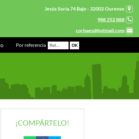
Jesús Soria 74 Bajo - 32002 Ourense
988 252 888
corbaes@hotmail.com
to
Por referencia
¡COMPÁRTELO!