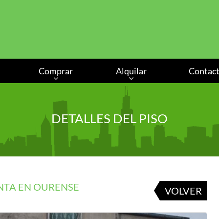
Comprar
Alquilar
Contac
DETALLES DEL PISO
ENTA EN OURENSE
VOLVER