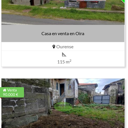
Casa en venta en Oira
Ourense
2
115 m
Venta
90.000 €