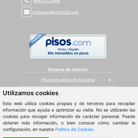
988 252 888
corbaes@hotmail.com
Venta
|
Alquiler
Mis inmuebles en pisos
Enlaces de interés
Pisos en venta en tu zona
Utilizamos cookies
Casas en venta
Esta web utiliza cookies propias y de terceros para recopilar
Pisos en alquiler
información que ayuda a optimizar su visita. No se utilizarán las
cookies para recoger información de carácter personal. Puede
obtener más información, o bien conocer cómo cambiar la
ClickViviendas
configuración, en nuestra
Política de Cookies
.
© 2026 - Xestión Inmobiliaria Corbaes