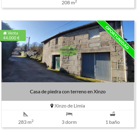
2
208 m
Venta
44.000 €
Casa de piedra con terreno en Xinzo
Xinzo de Limia
2
283 m
3 dorm
1 baño