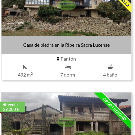
Casa de piedra en la Ribeira Sacra Lucense
Pantón
2
492 m
7 dorm
4 baño
Venta
39.000 €