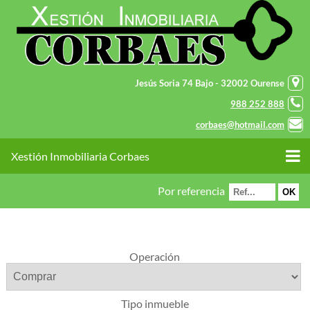
Jesús Soria 74 Bajo - 32002 Ourense
988 252 888
corbaes@hotmail.com
Xestión Inmobiliaria Corbaes
Por referencia
Operación
Tipo inmueble