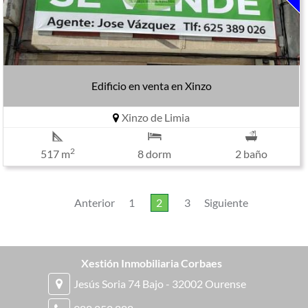
Edificio en venta en Xinzo
Xinzo de Limia
2
517 m
8 dorm
2 baño
Anterior
1
2
3
Siguiente
Xestión Inmobiliaria Corbaes
Jesús Soria 74 Bajo - 32002 Ourense