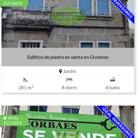
159.900 €
Edificio de piedra en venta en Ourense
Jardín
2
281 m
8 dorm
4 baño
Venta
155.000 €