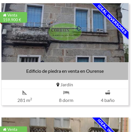
Venta
159.900 €
Edificio de piedra en venta en Ourense
Jardín
2
281 m
8 dorm
4 baño
Venta