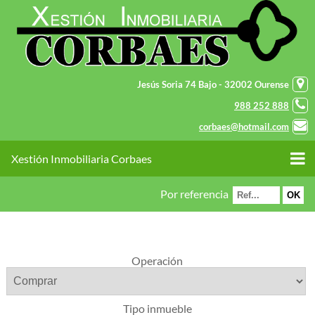
Jesús Soria 74 Bajo - 32002 Ourense
988 252 888
corbaes@hotmail.com
Xestión Inmobiliaria Corbaes
Por referencia
Operación
Tipo inmueble