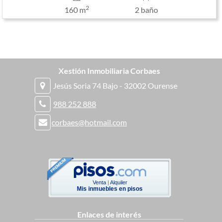
2
160 m
2 baño
Xestión Inmobiliaria Corbaes
Jesús Soria 74 Bajo - 32002 Ourense
988 252 888
corbaes@hotmail.com
Venta
|
Alquiler
Mis inmuebles en pisos
Enlaces de interés