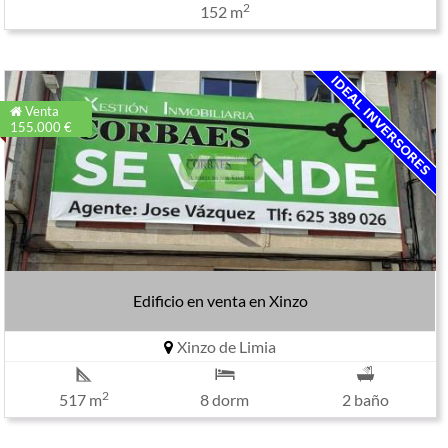
2
152 m
Venta
155.000 €
Edificio en venta en Xinzo
Xinzo de Limia
2
517 m
8 dorm
2 baño